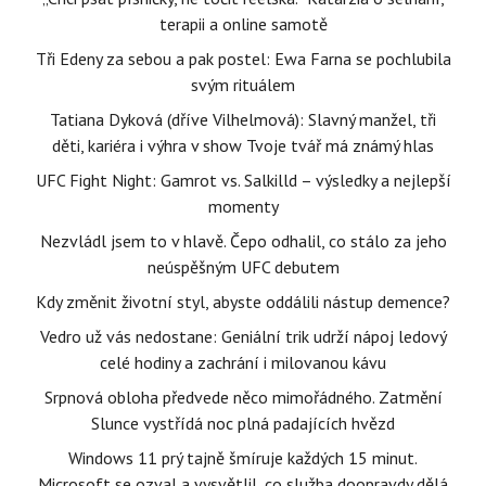
terapii a online samotě
Tři Edeny za sebou a pak postel: Ewa Farna se pochlubila
svým rituálem
Tatiana Dyková (dříve Vilhelmová): Slavný manžel, tři
děti, kariéra i výhra v show Tvoje tvář má známý hlas
UFC Fight Night: Gamrot vs. Salkilld – výsledky a nejlepší
momenty
Nezvládl jsem to v hlavě. Čepo odhalil, co stálo za jeho
neúspěšným UFC debutem
Kdy změnit životní styl, abyste oddálili nástup demence?
Vedro už vás nedostane: Geniální trik udrží nápoj ledový
celé hodiny a zachrání i milovanou kávu
Srpnová obloha předvede něco mimořádného. Zatmění
Slunce vystřídá noc plná padajících hvězd
Windows 11 prý tajně šmíruje každých 15 minut.
Microsoft se ozval a vysvětlil, co služba doopravdy dělá