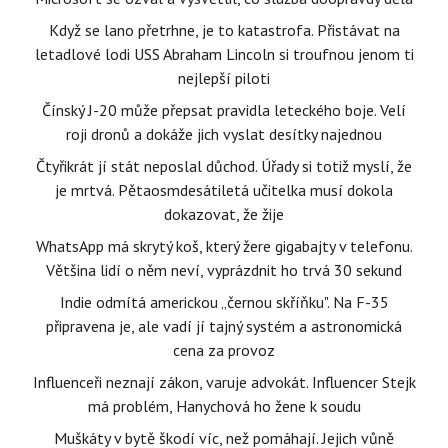
Když se lano přetrhne, je to katastrofa. Přistávat na
letadlové lodi USS Abraham Lincoln si troufnou jenom ti
nejlepší piloti
Čínský J-20 může přepsat pravidla leteckého boje. Velí
roji dronů a dokáže jich vyslat desítky najednou
Čtyřikrát jí stát neposlal důchod. Úřady si totiž myslí, že
je mrtvá. Pětaosmdesátiletá učitelka musí dokola
dokazovat, že žije
WhatsApp má skrytý koš, který žere gigabajty v telefonu.
Většina lidí o něm neví, vyprázdnit ho trvá 30 sekund
Indie odmítá americkou „černou skříňku". Na F-35
připravena je, ale vadí jí tajný systém a astronomická
cena za provoz
Influenceři neznají zákon, varuje advokát. Influencer Stejk
má problém, Hanychová ho žene k soudu
Muškáty v bytě škodí víc, než pomáhají. Jejich vůně