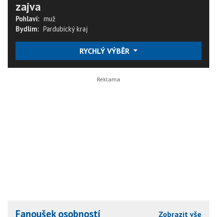
zajva
Pohlaví:
muž
Bydlím:
Pardubický kraj
RYCHLÝ VÝBĚR
Fanoušek osobností
Zobrazit vše