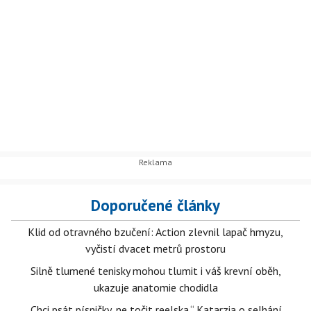
Doporučené články
Klid od otravného bzučení: Action zlevnil lapač hmyzu,
vyčistí dvacet metrů prostoru
Silně tlumené tenisky mohou tlumit i váš krevní oběh,
ukazuje anatomie chodidla
„Chci psát písničky, ne točit reelska.“ Katarzia o selhání,