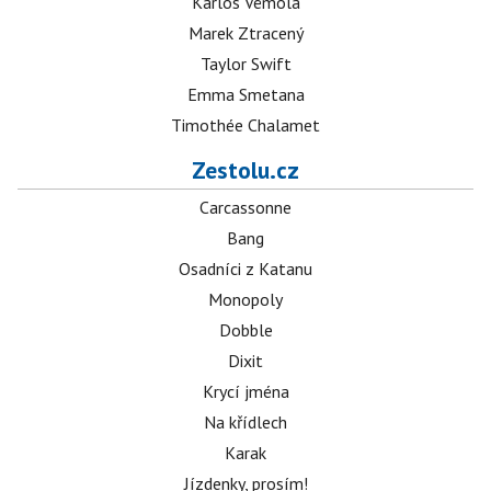
Karlos Vémola
Marek Ztracený
Taylor Swift
Emma Smetana
Timothée Chalamet
Zestolu.cz
Carcassonne
Bang
Osadníci z Katanu
Monopoly
Dobble
Dixit
Krycí jména
Na křídlech
Karak
Jízdenky, prosím!