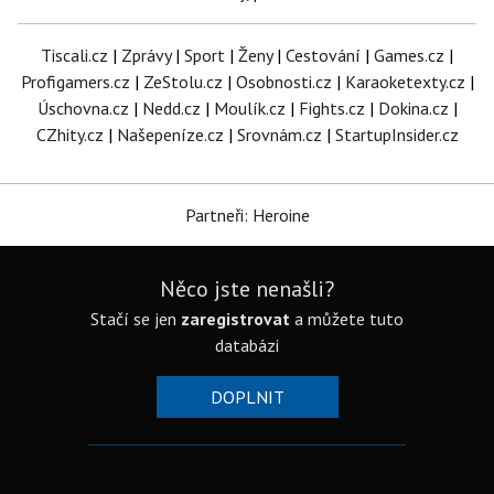
Tiscali.cz
|
Zprávy
|
Sport
|
Ženy
|
Cestování
|
Games.cz
|
Profigamers.cz
|
ZeStolu.cz
|
Osobnosti.cz
|
Karaoketexty.cz
|
Úschovna.cz
|
Nedd.cz
|
Moulík.cz
|
Fights.cz
|
Dokina.cz
|
CZhity.cz
|
Našepeníze.cz
|
Srovnám.cz
|
StartupInsider.cz
Partneři: Heroine
Něco jste nenašli?
Stačí se jen
zaregistrovat
a můžete tuto
databázi
DOPLNIT