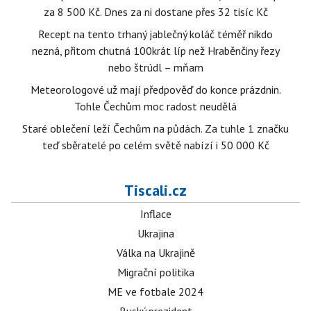
za 8 500 Kč. Dnes za ni dostane přes 32 tisíc Kč
Recept na tento trhaný jablečný koláč téměř nikdo
nezná, přitom chutná 100krát líp než Hraběnčiny řezy
nebo štrúdl – mňam
Meteorologové už mají předpověď do konce prázdnin.
Tohle Čechům moc radost neudělá
Staré oblečení leží Čechům na půdách. Za tuhle 1 značku
teď sběratelé po celém světě nabízí i 50 000 Kč
Tiscali.cz
Inflace
Ukrajina
Válka na Ukrajině
Migrační politika
ME ve fotbale 2024