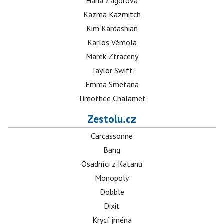
Hana Zagorová
Kazma Kazmitch
Kim Kardashian
Karlos Vémola
Marek Ztracený
Taylor Swift
Emma Smetana
Timothée Chalamet
Zestolu.cz
Carcassonne
Bang
Osadníci z Katanu
Monopoly
Dobble
Dixit
Krycí jména