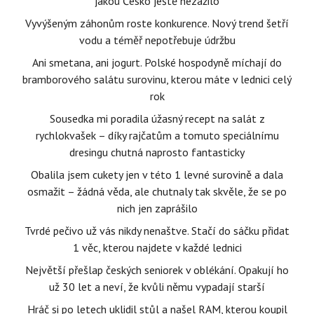
jakou Česko ještě nezažilo
Vyvýšeným záhonům roste konkurence. Nový trend šetří
vodu a téměř nepotřebuje údržbu
Ani smetana, ani jogurt. Polské hospodyně míchají do
bramborového salátu surovinu, kterou máte v lednici celý
rok
Sousedka mi poradila úžasný recept na salát z
rychlokvašek – díky rajčatům a tomuto speciálnímu
dresingu chutná naprosto fantasticky
Obalila jsem cukety jen v této 1 levné surovině a dala
osmažit – žádná věda, ale chutnaly tak skvěle, že se po
nich jen zaprášilo
Tvrdé pečivo už vás nikdy nenaštve. Stačí do sáčku přidat
1 věc, kterou najdete v každé lednici
Největší přešlap českých seniorek v oblékání. Opakují ho
už 30 let a neví, že kvůli němu vypadají starší
Hráč si po letech uklidil stůl a našel RAM, kterou koupil