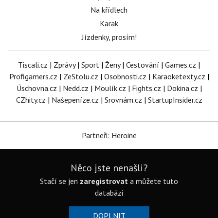
Na křídlech
Karak
Jízdenky, prosím!
Tiscali.cz
|
Zprávy
|
Sport
|
Ženy
|
Cestování
|
Games.cz
|
Profigamers.cz
|
ZeStolu.cz
|
Osobnosti.cz
|
Karaoketexty.cz
|
Úschovna.cz
|
Nedd.cz
|
Moulík.cz
|
Fights.cz
|
Dokina.cz
|
CZhity.cz
|
Našepeníze.cz
|
Srovnám.cz
|
StartupInsider.cz
Partneři: Heroine
Něco jste nenašli?
Stačí se jen
zaregistrovat
a můžete tuto
databázi
DOPLNIT