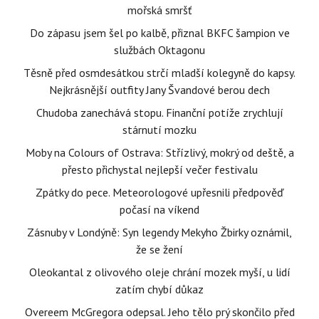
mořská smršť
Do zápasu jsem šel po kalbě, přiznal BKFC šampion ve
službách Oktagonu
Těsně před osmdesátkou strčí mladší kolegyně do kapsy.
Nejkrásnější outfity Jany Švandové berou dech
Chudoba zanechává stopu. Finanční potíže zrychlují
stárnutí mozku
Moby na Colours of Ostrava: Střízlivý, mokrý od deště, a
přesto přichystal nejlepší večer festivalu
Zpátky do pece. Meteorologové upřesnili předpověď
počasí na víkend
Zásnuby v Londýně: Syn legendy Mekyho Žbirky oznámil,
že se žení
Oleokantal z olivového oleje chrání mozek myší, u lidí
zatím chybí důkaz
Overeem McGregora odepsal. Jeho tělo prý skončilo před