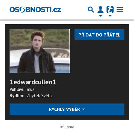
PŘIDAT DO PŘÁTEL
1edwardcullen1
Pohlaví:
muž
Bydlím:
Zbytek Světa
RYCHLÝ VÝBĚR