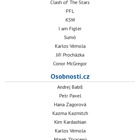
Clash of The Stars
PFL
KSW
I am Figter
Sumó
Karlos Vémola
Jiří Procházka
Conor McGregor
Osobnosti.cz
Andrej Babiš
Petr Pavel
Hana Zagorová
Kazma Kazmitch
Kim Kardashian
Karlos Vémola
Marek Ztracený