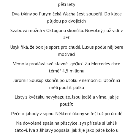
pěti lety
Dva týdny po Furym čeká Wacha šest soupeřů. Do klece
půjdou po dvojicích
Szabová možná v Oktagonu skončila. Novotný ji už vidí v
UFC
Usyk říká, že box je sport pro chudé. Luxus podle něj bere
motivaci
Vémola prodává své slavné „géčko“. Za Mercedes chce
téměř 4,5 milionu
Jaromír Soukup skončil po útoku v nemocnici. Útočníci
měli použít pálku
Listy z květáku nevyhazujte. Jsou jedlé a víme, jak je
použít
Péče o jahody v srpnu. Některé úkony se řeší už po úrodě
Na dovolené spala na přistýlce, syn přítele si lehl k
tátovi. Iva z Jihlavy popsala, jak žije jako páté kolo u