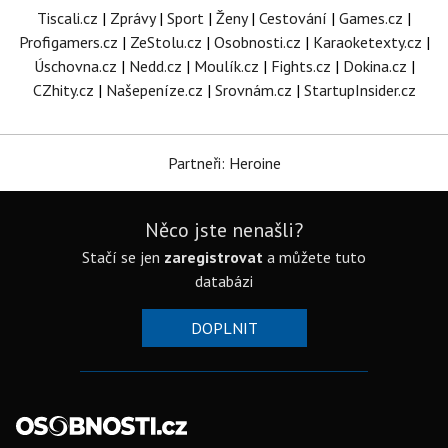
Tiscali.cz
|
Zprávy
|
Sport
|
Ženy
|
Cestování
|
Games.cz
|
Profigamers.cz
|
ZeStolu.cz
|
Osobnosti.cz
|
Karaoketexty.cz
|
Úschovna.cz
|
Nedd.cz
|
Moulík.cz
|
Fights.cz
|
Dokina.cz
|
CZhity.cz
|
Našepeníze.cz
|
Srovnám.cz
|
StartupInsider.cz
Partneři: Heroine
Něco jste nenašli?
Stačí se jen
zaregistrovat
a můžete tuto
databázi
DOPLNIT