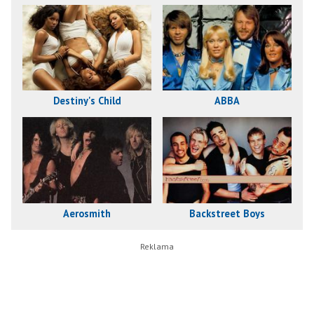
Destiny's Child
ABBA
Aerosmith
Backstreet Boys