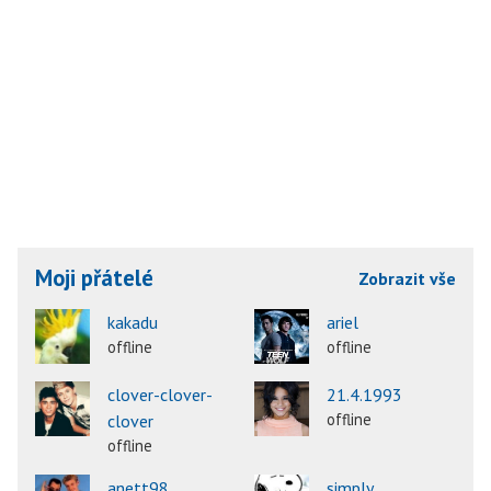
Moji přátelé
Zobrazit vše
kakadu
ariel
offline
offline
clover-clover-
21.4.1993
offline
clover
offline
anett98
simply